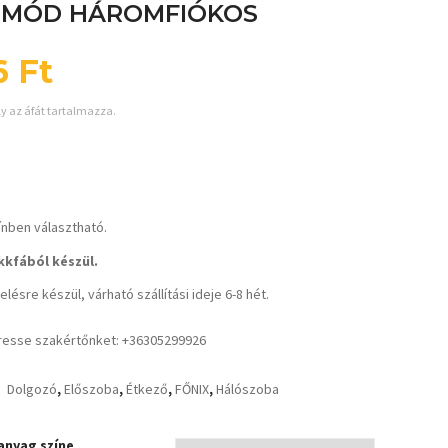
OMÓD HÁROMFIÓKOS
6
Ft
ly az áfát tartalmazza.
ínben választható.
kfából készül.
lésre készül, várható szállítási ideje 6-8 hét.
resse szakértőnket: +36305299926
Dolgozó
,
Előszoba
,
Étkező
,
FŐNIX
,
Hálószoba
anyag színe