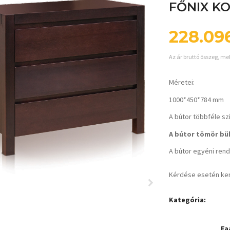
FŐNIX K
228.09
Az ár bruttó összeg, me
Méretei:
1000*450*784 mm
A bútor többféle sz
A bútor tömör bük
A bútor egyéni rende
Kérdése esetén ke
Kategória:
Fa