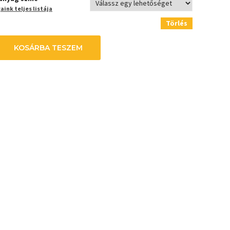
ink teljes listája
Törlés
KOSÁRBA TESZEM