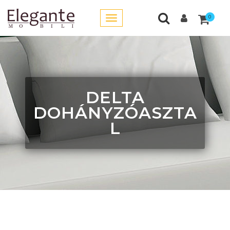
0
DELTA
DOHÁNYZÓASZTA
L