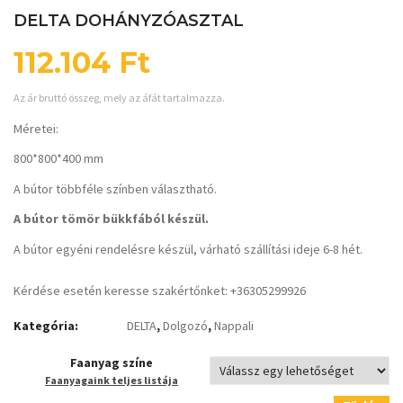
DELTA DOHÁNYZÓASZTAL
112.104
Ft
Az ár bruttó összeg, mely az áfát tartalmazza.
Méretei:
800*800*400 mm
A bútor többféle színben választható.
A bútor tömör bükkfából készül.
A bútor egyéni rendelésre készül, várható szállítási ideje 6-8 hét.
Kérdése esetén keresse szakértőnket: +36305299926
Kategória:
DELTA
,
Dolgozó
,
Nappali
Faanyag színe
Faanyagaink teljes listája