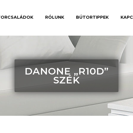
TORCSALÁDOK
RÓLUNK
BÚTORTIPPEK
KAP
DANONE „R10D”
SZÉK