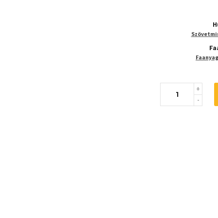
H
Szövetmin
Fa
Faanyaga