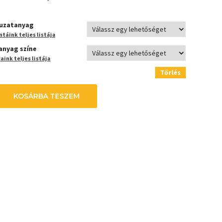
uzatanyag
táink teljes listája
anyag színe
ink teljes listája
Törlés
KOSÁRBA TESZEM