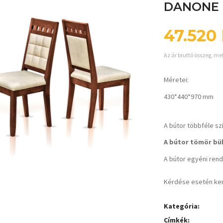
DANONE 
47.520
Az ár bruttó összeg, me
Méretei:
430*440*970 mm
A bútor többféle sz
A bútor tömör bük
A bútor egyéni rende
Kérdése esetén ke
Kategória:
Címkék: