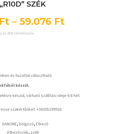
„R10D” SZÉK
Ft
–
59.076
Ft
ly az áfát tartalmazza.
ínben és huzattal választható.
kfából készül.
lésre készül, várható szállítási ideje 6-8 hét.
resse szakértőnket: +36305299926
DANONE
,
Dolgozó
,
Étkező
étkezőszék
,
szék