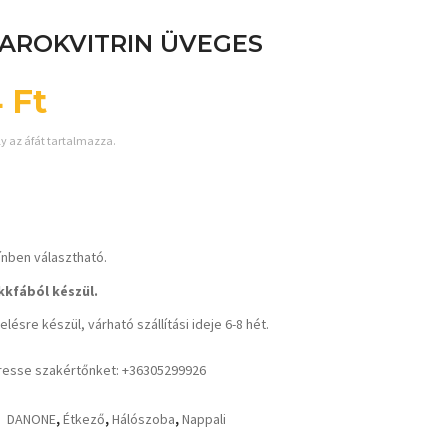
AROKVITRIN ÜVEGES
4
Ft
ly az áfát tartalmazza.
ínben választható.
kfából készül.
lésre készül, várható szállítási ideje 6-8 hét.
resse szakértőnket: +36305299926
DANONE
,
Étkező
,
Hálószoba
,
Nappali