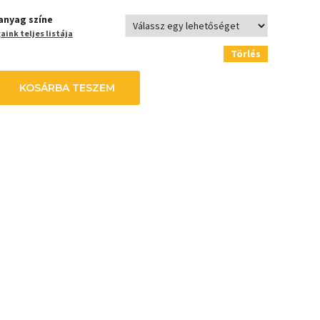
anyag színe
ink teljes listája
Törlés
KOSÁRBA TESZEM