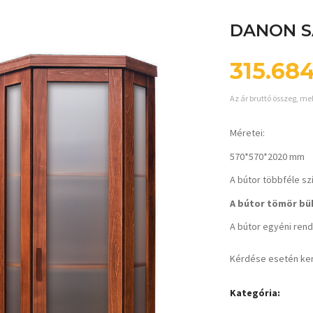
DANON S
315.68
Az ár bruttó összeg, me
Méretei:
570*570*2020 mm
A bútor többféle sz
A bútor tömör bük
A bútor egyéni rende
Kérdése esetén ke
Kategória: