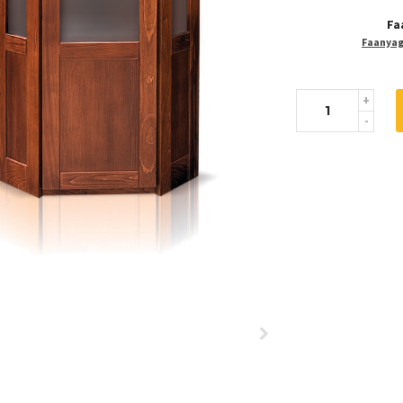
Fa
Faanyaga