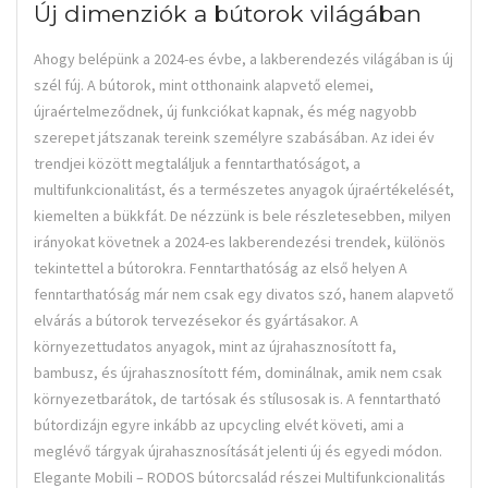
Új dimenziók a bútorok világában
Ahogy belépünk a 2024-es évbe, a lakberendezés világában is új
szél fúj. A bútorok, mint otthonaink alapvető elemei,
újraértelmeződnek, új funkciókat kapnak, és még nagyobb
szerepet játszanak tereink személyre szabásában. Az idei év
trendjei között megtaláljuk a fenntarthatóságot, a
multifunkcionalitást, és a természetes anyagok újraértékelését,
kiemelten a bükkfát. De nézzünk is bele részletesebben, milyen
irányokat követnek a 2024-es lakberendezési trendek, különös
tekintettel a bútorokra. Fenntarthatóság az első helyen A
fenntarthatóság már nem csak egy divatos szó, hanem alapvető
elvárás a bútorok tervezésekor és gyártásakor. A
környezettudatos anyagok, mint az újrahasznosított fa,
bambusz, és újrahasznosított fém, dominálnak, amik nem csak
környezetbarátok, de tartósak és stílusosak is. A fenntartható
bútordizájn egyre inkább az upcycling elvét követi, ami a
meglévő tárgyak újrahasznosítását jelenti új és egyedi módon.
Elegante Mobili – RODOS bútorcsalád részei Multifunkcionalitás