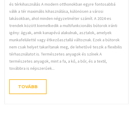
és térkihasználás A modern otthonokban egyre fontosabbá
válik a tér maximális kihasználása, különösen a városi
lakásokban, ahol minden négyzetméter számít. A 2024-es
trendek között kiemelkedik a multifunkcionális bútorok iránti
igény: ágyak, amik kanapévá alakulnak, asztalok, amelyek
munkafelületté vagy étkezőasztallá változnak. Ezek a bútorok
nem csak helyet takarítanak meg, de lehetővé teszik a flexibilis
térhasználatot is. Természetes anyagok és színek A
természetes anyagok, mint a fa, a kő, a bőr, és a textil,
továbbra is népszerűek...
TOVÁBB