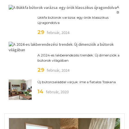
A
B
ükkfa bútorok varázsa: egy örök klasszikus
újragondolva
29
február, 2024
A 2024-es lakberendezési trendek: Új dimenziók a
bútorok világában
29
február, 2024
Új bútorcsaláddal várjuk: íme a fiatalos Toskana
14
február, 2020