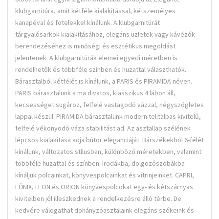
klubgarnitúra, amit kétféle kialakítással, kétszemélyes
kanapéval és fotelekkel kínálunk. A klubgarnitúrát
tárgyalósarkok kialakításához, elegáns üzletek vagy kávézók
berendezéséhez is minőségi és esztétikus megoldást
jelentenek. A klubgarnitúrák elemei egyedi méretben is
rendelhetők és többféle színben és huzattal választhatók.
Bárasztalból kétfélét is kínálunk, a PARIS és PIRAMIDA néven.
PARIS bárasztalunk a ma divatos, klasszikus 4 lábon áll,
kecsességet sugároz, felfelé vastagodó vázzal, négyszögletes
lappal készül. PIRAMIDA bárasztalunk modern telitalpas kivitelű,
felfelé vékonyodó váza stabilitást ad. Az asztallap szélének
lépcsős kialakítása adja bútor eleganciáját. Bárszékekből 6-félét
kínálunk, változatos stílusban, különböző méretekben, valamint
többféle huzattal és színben. Irodákba, dolgozószobákba
kínáljuk polcainkat, könyvespolcainkat és vitrinjeinket. CAPRI,
FŐNIX, LEON és ORION könyvespolcokat egy- és kétszárnyas
kivitelben jól illeszkednek a rendelkezésre álló térbe. De
kedvére válogathat dohányzóasztalaink elegáns székeink és