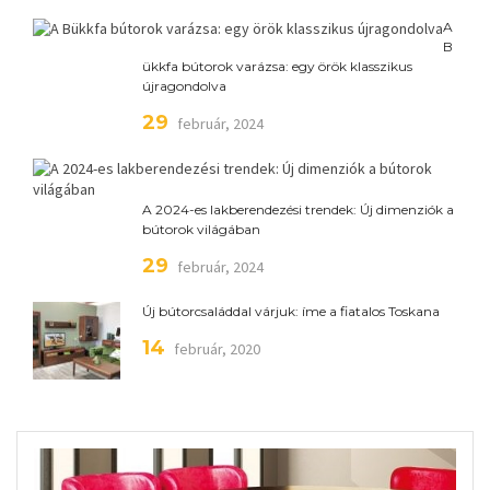
A
B
ükkfa bútorok varázsa: egy örök klasszikus
újragondolva
29
február, 2024
A 2024-es lakberendezési trendek: Új dimenziók a
bútorok világában
29
február, 2024
Új bútorcsaláddal várjuk: íme a fiatalos Toskana
14
február, 2020