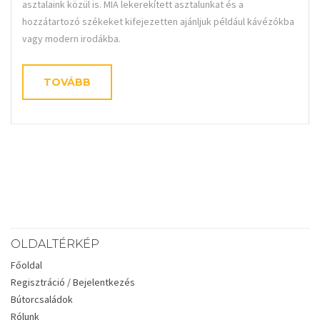
asztalaink közül is. MIA lekerekített asztalunkat és a
hozzátartozó székeket kifejezetten ajánljuk például kávézókba
vagy modern irodákba.
TOVÁBB
OLDALTÉRKÉP
Főoldal
Regisztráció / Bejelentkezés
Bútorcsaládok
Rólunk