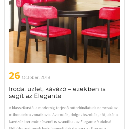
26
October, 2018
Iroda, üzlet, kávézó – ezekben is
segít az Elegante
A klasszikustól a modernig terjedő bútorkínálatunk nemcsak az
otthonainkra vonatkozik. Az irodák, dolgozószobák, sőt, akár a
kávézók berendezésénél is számíthat az Elegante Mobilira!
Ülőbútoraink egyik legkifinomultabb darabja az Elegante