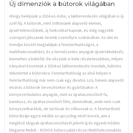
Új dimenziók a bútorok világában
Ahogy belépünk a 2024-es évbe, a lakberendezés világában is új
szél fúj. A bútorok, mint otthonaink alapvető elemei,
újraértelmeződnek, új funkciókat kapnak, és még nagyobb
szerepet játszanak tereink személyre szabásában. Az idei év
trendjei között megtaláljuk a fenntarthatóságot, a
multifunkcionalitást, és a természetes anyagok újraértékelését,
kiemelten a bükkfát. De nézzünk is bele részletesebben, milyen
irányokat követnek a 2024-es lakberendezési trendek, különös
tekintettel a bútorokra. Fenntarthatóság az első helyen A
fenntarthatóság már nem csak egy divatos szó, hanem alapvető
elvárás a bútorok tervezésekor és gyártásakor. A
környezettudatos anyagok, mint az újrahasznosított fa,
bambusz, és újrahasznosított fém, dominálnak, amik nem csak
környezetbarátok, de tartósak és stílusosak is. A fenntartható
bútordizájn egyre inkább az upcycling elvét követi, ami a
meglévő tárgyak újrahasznosítását jelenti új és egyedi módon.
Elegante Mobili – RODOS bútorcsalád részei Multifunkcionalitás