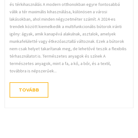
és térkihasználás A modern otthonokban egyre fontosabbá
válik a tér maximális kihasználása, különösen a városi
lakásokban, ahol minden négyzetméter számít. A 2024-es
trendek között kiemelkedik a multifunkcionális bútorok iránti
igény: ágyak, amik kanapévá alakulnak, asztalok, amelyek
munkafelületté vagy étkezőasztallá változnak. Ezek a bútorok
nem csak helyet takarítanak meg, de lehetővé teszik a flexibilis
térhasználatot is. Természetes anyagok és színek A
természetes anyagok, mint a fa, a kő, a bőr, és a textil,
továbbra is népszerűek...
TOVÁBB