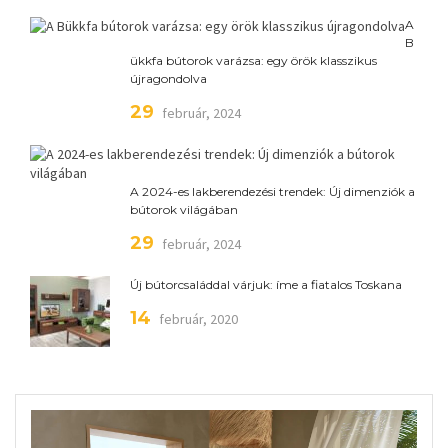
A
B
ükkfa bútorok varázsa: egy örök klasszikus
újragondolva
29
február, 2024
A 2024-es lakberendezési trendek: Új dimenziók a
bútorok világában
29
február, 2024
Új bútorcsaláddal várjuk: íme a fiatalos Toskana
14
február, 2020