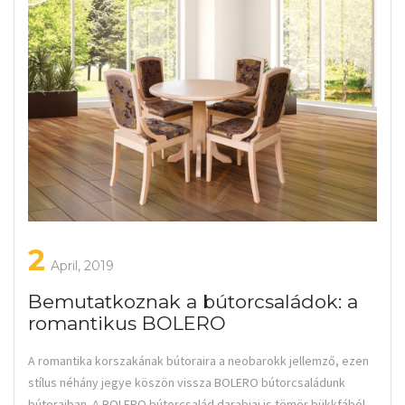
2
April, 2019
Bemutatkoznak a bútorcsaládok: a
romantikus BOLERO
A romantika korszakának bútoraira a neobarokk jellemző, ezen
stílus néhány jegye köszön vissza BOLERO bútorcsaládunk
bútoraiban. A BOLERO bútorcsalád darabjai is tömör bükkfából