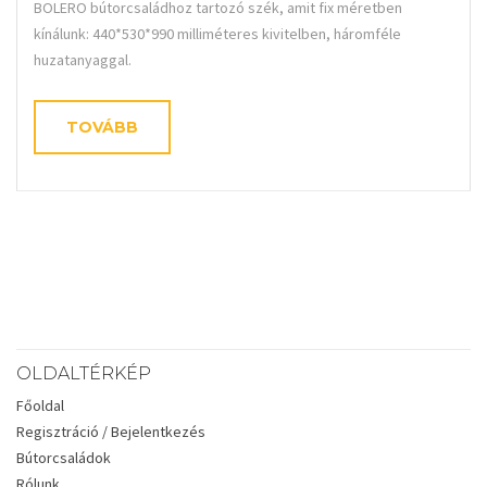
BOLERO bútorcsaládhoz tartozó szék, amit fix méretben
kínálunk: 440*530*990 milliméteres kivitelben, háromféle
huzatanyaggal.
TOVÁBB
OLDALTÉRKÉP
Főoldal
Regisztráció / Bejelentkezés
Bútorcsaládok
Rólunk