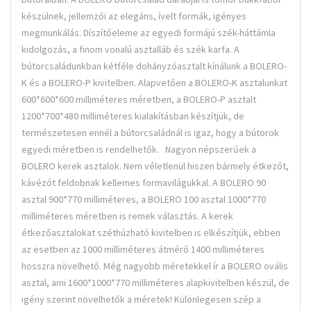
készülnek, jellemzői az elegáns, ívelt formák, igényes
megmunkálás. Díszítőeleme az egyedi formájú szék-háttámla
kidolgozás, a finom vonalú asztalláb és szék karfa. A
bútorcsaládunkban kétféle dohányzóasztalt kínálunk a BOLERO-
K és a BOLERO-P kivitelben. Alapvetően a BOLERO-K asztalunkat
600*600*600 milliméteres méretben, a BOLERO-P asztalt
1200*700*480 milliméteres kialakításban készítjük, de
természetesen ennél a bútorcsaládnál is igaz, hogy a bútorok
egyedi méretben is rendelhetők. Nagyon népszerűek a
BOLERO kerek asztalok. Nem véletlenül hiszen bármely étkezőt,
kávézót feldobnak kellemes formavilágukkal. A BOLERO 90
asztal 900*770 milliméteres, a BOLERO 100 asztal 1000*770
milliméteres méretben is remek választás. A kerek
étkezőasztalokat széthúzható kivitelben is elkészítjük, ebben
az esetben az 1000 milliméteres átmérő 1400 milliméteres
hosszra növelhető. Még nagyobb méretekkel ír a BOLERO ovális
asztal, ami 1600*1000*770 milliméteres alapkivitelben készül, de
igény szerint növelhetők a méretek! Különlegesen szép a