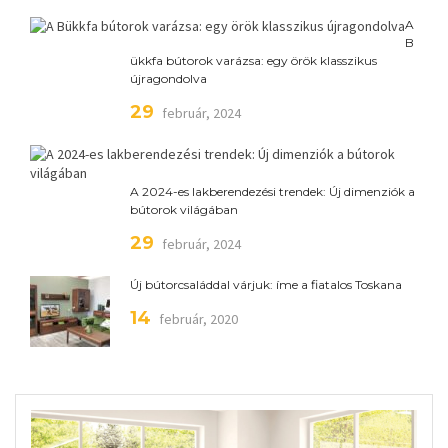
A
B
ükkfa bútorok varázsa: egy örök klasszikus
újragondolva
29
február, 2024
A 2024-es lakberendezési trendek: Új dimenziók a
bútorok világában
29
február, 2024
Új bútorcsaláddal várjuk: íme a fiatalos Toskana
14
február, 2020