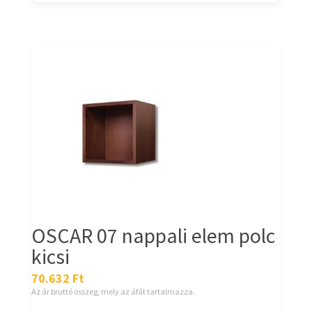
OSCAR 07 nappali elem polc
kicsi
70.632
Ft
Az ár bruttó összeg, mely az áfát tartalmazza.