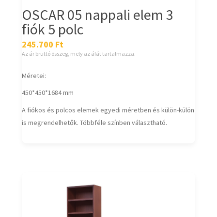
OSCAR 05 nappali elem 3
fiók 5 polc
245.700
Ft
Az ár bruttó összeg, mely az áfát tartalmazza.
Méretei:
450*450*1684 mm
A fiókos és polcos elemek egyedi méretben és külön-külön
is megrendelhetők. Többféle színben választható.