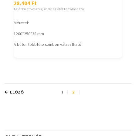
28.404
Ft
Az ár bruttó összeg, mely az áfát tartalmazza.
Méretei:
1200*250*38 mm
A bútor többféle színben választható.
ELŐZŐ
1
2