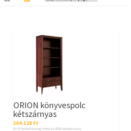
ORION könyvespolc
kétszárnyas
304.128
Ft
Az ár bruttó összeg, mely az áfát tartalmazza.