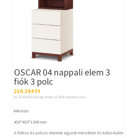
OSCAR 04 nappali elem 3
fiók 3 polc
210.384
Ft
Az ár bruttó összeg, mely az áfát tartalmazza.
Méretei:
450*450*1300 mm
A fiókos és polcos elemek egyedi méretben és külön-külön