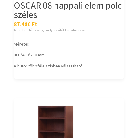
OSCAR 08 nappali elem polc
széles
87.480
Ft
Az ár bruttó összeg, mely az áfát tartalmazza.
Méretei:
800*400*250 mm
A bútor többféle színben választható.