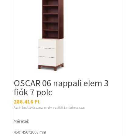
OSCAR 06 nappali elem 3
fiók 7 polc
286.416
Ft
Az ár bruttó összeg, mely az áfát tartalmazza.
Méretei:
450*450*2068 mm