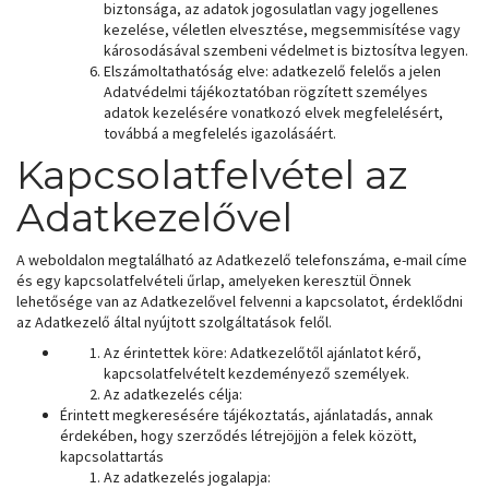
biztonsága, az adatok jogosulatlan vagy jogellenes
kezelése, véletlen elvesztése, megsemmisítése vagy
károsodásával szembeni védelmet is biztosítva legyen.
Elszámoltathatóság elve: adatkezelő felelős a jelen
Adatvédelmi tájékoztatóban rögzített személyes
adatok kezelésére vonatkozó elvek megfelelésért,
továbbá a megfelelés igazolásáért.
Kapcsolatfelvétel az
Adatkezelővel
A weboldalon megtalálható az Adatkezelő telefonszáma, e-mail címe
és egy kapcsolatfelvételi űrlap, amelyeken keresztül Önnek
lehetősége van az Adatkezelővel felvenni a kapcsolatot, érdeklődni
az Adatkezelő által nyújtott szolgáltatások felől.
Az érintettek köre: Adatkezelőtől ajánlatot kérő,
kapcsolatfelvételt kezdeményező személyek.
Az adatkezelés célja:
Érintett megkeresésére tájékoztatás, ajánlatadás, annak
érdekében, hogy szerződés létrejöjjön a felek között,
kapcsolattartás
Az adatkezelés jogalapja: