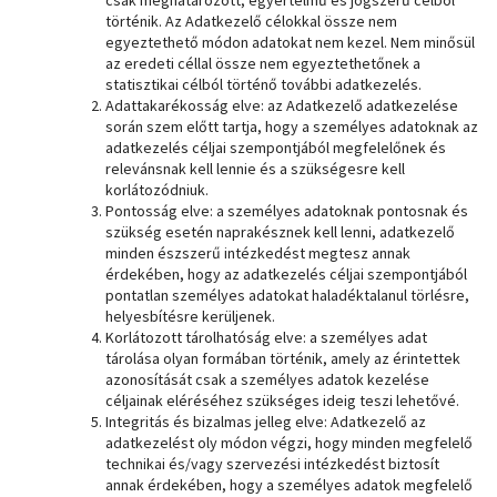
történik. Az Adatkezelő célokkal össze nem
egyeztethető módon adatokat nem kezel. Nem minősül
az eredeti céllal össze nem egyeztethetőnek a
statisztikai célból történő további adatkezelés.
Adattakarékosság elve: az Adatkezelő adatkezelése
során szem előtt tartja, hogy a személyes adatoknak az
adatkezelés céljai szempontjából megfelelőnek és
relevánsnak kell lennie és a szükségesre kell
korlátozódniuk.
Pontosság elve: a személyes adatoknak pontosnak és
szükség esetén naprakésznek kell lenni, adatkezelő
minden észszerű intézkedést megtesz annak
érdekében, hogy az adatkezelés céljai szempontjából
pontatlan személyes adatokat haladéktalanul törlésre,
helyesbítésre kerüljenek.
Korlátozott tárolhatóság elve: a személyes adat
tárolása olyan formában történik, amely az érintettek
azonosítását csak a személyes adatok kezelése
céljainak eléréséhez szükséges ideig teszi lehetővé.
Integritás és bizalmas jelleg elve: Adatkezelő az
adatkezelést oly módon végzi, hogy minden megfelelő
technikai és/vagy szervezési intézkedést biztosít
annak érdekében, hogy a személyes adatok megfelelő