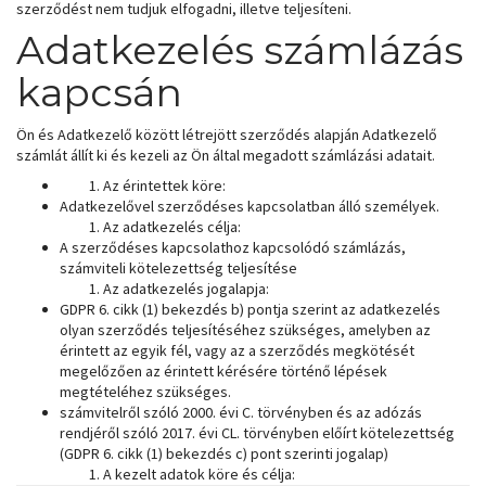
szerződést nem tudjuk elfogadni, illetve teljesíteni.
Adatkezelés számlázás
kapcsán
Ön és Adatkezelő között létrejött szerződés alapján Adatkezelő
számlát állít ki és kezeli az Ön által megadott számlázási adatait.
Az érintettek köre:
Adatkezelővel szerződéses kapcsolatban álló személyek.
Az adatkezelés célja:
A szerződéses kapcsolathoz kapcsolódó számlázás,
számviteli kötelezettség teljesítése
Az adatkezelés jogalapja:
GDPR 6. cikk (1) bekezdés b) pontja szerint az adatkezelés
olyan szerződés teljesítéséhez szükséges, amelyben az
érintett az egyik fél, vagy az a szerződés megkötését
megelőzően az érintett kérésére történő lépések
megtételéhez szükséges.
számvitelről szóló 2000. évi C. törvényben és az adózás
rendjéről szóló 2017. évi CL. törvényben előírt kötelezettség
(GDPR 6. cikk (1) bekezdés c) pont szerinti jogalap)
A kezelt adatok köre és célja: