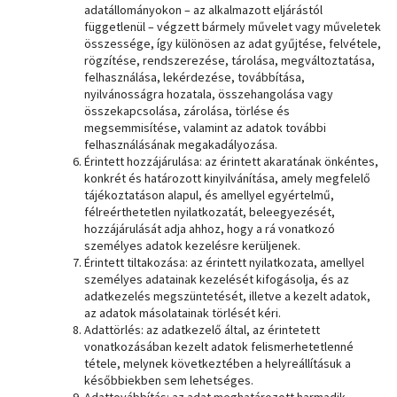
adatállományokon – az alkalmazott eljárástól
függetlenül – végzett bármely művelet vagy műveletek
összessége, így különösen az adat gyűjtése, felvétele,
rögzítése, rendszerezése, tárolása, megváltoztatása,
felhasználása, lekérdezése, továbbítása,
nyilvánosságra hozatala, összehangolása vagy
összekapcsolása, zárolása, törlése és
megsemmisítése, valamint az adatok további
felhasználásának megakadályozása.
Érintett hozzájárulása: az érintett akaratának önkéntes,
konkrét és határozott kinyilvánítása, amely megfelelő
tájékoztatáson alapul, és amellyel egyértelmű,
félreérthetetlen nyilatkozatát, beleegyezését,
hozzájárulását adja ahhoz, hogy a rá vonatkozó
személyes adatok kezelésre kerüljenek.
Érintett tiltakozása: az érintett nyilatkozata, amellyel
személyes adatainak kezelését kifogásolja, és az
adatkezelés megszüntetését, illetve a kezelt adatok,
az adatok másolatainak törlését kéri.
Adattörlés: az adatkezelő által, az érintetett
vonatkozásában kezelt adatok felismerhetetlenné
tétele, melynek következtében a helyreállításuk a
későbbiekben sem lehetséges.