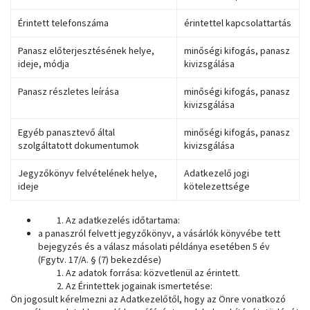
Érintett telefonszáma
érintettel kapcsolattartás
Panasz előterjesztésének helye,
minőségi kifogás, panasz
ideje, módja
kivizsgálása
Panasz részletes leírása
minőségi kifogás, panasz
kivizsgálása
Egyéb panasztevő által
minőségi kifogás, panasz
szolgáltatott dokumentumok
kivizsgálása
Jegyzőkönyv felvételének helye,
Adatkezelő jogi
ideje
kötelezettsége
Az adatkezelés időtartama:
a panaszról felvett jegyzőkönyv, a vásárlók könyvébe tett
bejegyzés és a válasz másolati példánya esetében 5 év
(Fgytv. 17/A. § (7) bekezdése)
Az adatok forrása: közvetlenül az érintett.
Az Érintettek jogainak ismertetése:
Ön jogosult kérelmezni az Adatkezelőtől, hogy az Önre vonatkozó