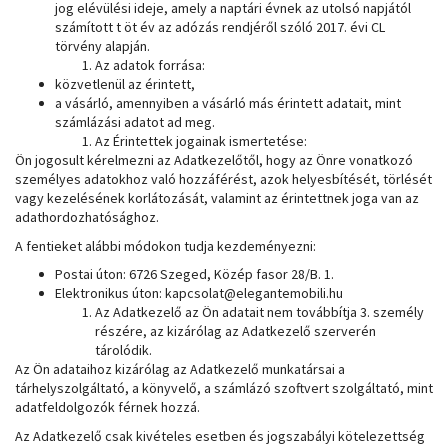
jog elévülési ideje, amely a naptári évnek az utolsó napjától
számított t öt év az adózás rendjéről szóló 2017. évi CL
törvény alapján.
Az adatok forrása:
közvetlenül az érintett,
a vásárló, amennyiben a vásárló más érintett adatait, mint
számlázási adatot ad meg.
Az Érintettek jogainak ismertetése:
Ön jogosult kérelmezni az Adatkezelőtől, hogy az Önre vonatkozó
személyes adatokhoz való hozzáférést, azok helyesbítését, törlését
vagy kezelésének korlátozását, valamint az érintettnek joga van az
adathordozhatósághoz.
A fentieket alábbi módokon tudja kezdeményezni:
Postai úton: 6726 Szeged, Közép fasor 28/B. 1.
Elektronikus úton: kapcsolat@elegantemobili.hu
Az Adatkezelő az Ön adatait nem továbbítja 3. személy
részére, az kizárólag az Adatkezelő szerverén
tárolódik.
Az Ön adataihoz kizárólag az Adatkezelő munkatársai a
tárhelyszolgáltató, a könyvelő, a számlázó szoftvert szolgáltató, mint
adatfeldolgozók férnek hozzá.
Az Adatkezelő csak kivételes esetben és jogszabályi kötelezettség