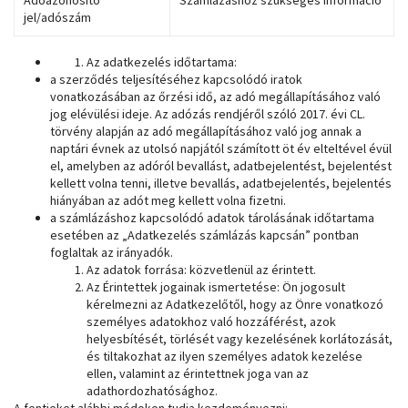
jel/adószám
Az adatkezelés időtartama:
a szerződés teljesítéséhez kapcsolódó iratok
vonatkozásában az őrzési idő, az adó megállapításához való
jog elévülési ideje. Az adózás rendjéről szóló 2017. évi CL.
törvény alapján az adó megállapításához való jog annak a
naptári évnek az utolsó napjától számított öt év elteltével évül
el, amelyben az adóról bevallást, adatbejelentést, bejelentést
kellett volna tenni, illetve bevallás, adatbejelentés, bejelentés
hiányában az adót meg kellett volna fizetni.
a számlázáshoz kapcsolódó adatok tárolásának időtartama
esetében az „Adatkezelés számlázás kapcsán” pontban
foglaltak az irányadók.
Az adatok forrása: közvetlenül az érintett.
Az Érintettek jogainak ismertetése: Ön jogosult
kérelmezni az Adatkezelőtől, hogy az Önre vonatkozó
személyes adatokhoz való hozzáférést, azok
helyesbítését, törlését vagy kezelésének korlátozását,
és tiltakozhat az ilyen személyes adatok kezelése
ellen, valamint az érintettnek joga van az
adathordozhatósághoz.
A fentieket alábbi módokon tudja kezdeményezni: