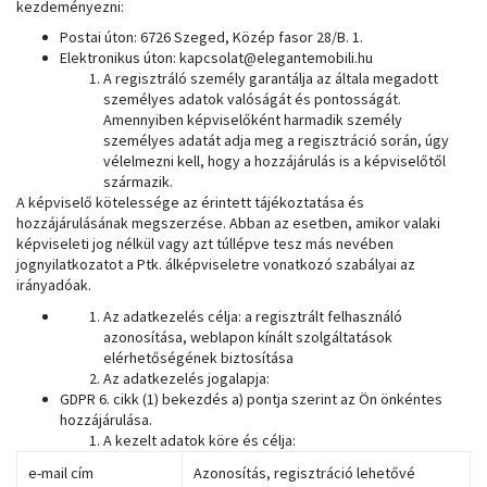
kezdeményezni:
Postai úton: 6726 Szeged, Közép fasor 28/B. 1.
Elektronikus úton: kapcsolat@elegantemobili.hu
A regisztráló személy garantálja az általa megadott
személyes adatok valóságát és pontosságát.
Amennyiben képviselőként harmadik személy
személyes adatát adja meg a regisztráció során, úgy
vélelmezni kell, hogy a hozzájárulás is a képviselőtől
származik.
A képviselő kötelessége az érintett tájékoztatása és
hozzájárulásának megszerzése. Abban az esetben, amikor valaki
képviseleti jog nélkül vagy azt túllépve tesz más nevében
jognyilatkozatot a Ptk. álképviseletre vonatkozó szabályai az
irányadóak.
Az adatkezelés célja: a regisztrált felhasználó
azonosítása, weblapon kínált szolgáltatások
elérhetőségének biztosítása
Az adatkezelés jogalapja:
GDPR 6. cikk (1) bekezdés a) pontja szerint az Ön önkéntes
hozzájárulása.
A kezelt adatok köre és célja:
e-mail cím
Azonosítás, regisztráció lehetővé