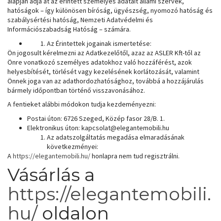
alapján adja át az érintett személyes adatait állami szervek,
hatóságok – így különösen bíróság, ügyészség, nyomozó hatóság és
szabálysértési hatóság, Nemzeti Adatvédelmi és
Információszabadság Hatóság – számára.
Az Érintettek jogainak ismertetése:
Ön jogosult kérelmezni az Adatkezelőtől, azaz az ASLER Kft-től az
Önre vonatkozó személyes adatokhoz való hozzáférést, azok
helyesbítését, törlését vagy kezelésének korlátozását, valamint
Önnek joga van az adathordozhatósághoz, továbbá a hozzájárulás
bármely időpontban történő visszavonásához.
A fentieket alábbi módokon tudja kezdeményezni:
Postai úton: 6726 Szeged, Közép fasor 28/B. 1.
Elektronikus úton: kapcsolat@elegantemobili.hu
Az adatszolgáltatás megadása elmaradásának
következményei:
A
https://elegantemobili.hu/
honlapra nem tud regisztrálni.
Vásárlás a
https://elegantemobili.
hu/
oldalon