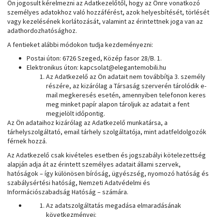
Ön jogosult kérelmezni az Adatkezelőtől, hogy az Önre vonatkozó
személyes adatokhoz való hozzáférést, azok helyesbítését, törlését
vagy kezelésének korlátozását, valamint az érintettnek joga van az
adathordozhatósághoz.
A fentieket alábbi módokon tudja kezdeményezni:
Postai úton: 6726 Szeged, Közép fasor 28/B. 1.
Elektronikus úton: kapcsolat@elegantemobili.hu
Az Adatkezelő az Ön adatait nem továbbítja 3. személy
részére, az kizárólag a Társaság szerverén tárolódik e-
mail megkeresés esetén, amennyiben telefonon keres
meg minket papír alapon tároljuk az adatait a fent
megjelölt időpontig.
Az Ön adataihoz kizárólag az Adatkezelő munkatársa, a
tárhelyszolgáltató, email tárhely szolgáltatója, mint adatfeldolgozók
férnek hozzá.
Az Adatkezelő csak kivételes esetben és jogszabályi kötelezettség
alapján adja át az érintett személyes adatait állami szervek,
hatóságok – így különösen bíróság, ügyészség, nyomozó hatóság és
szabálysértési hatóság, Nemzeti Adatvédelmi és
Információszabadság Hatóság – számára.
Az adatszolgáltatás megadása elmaradásának
következményei: