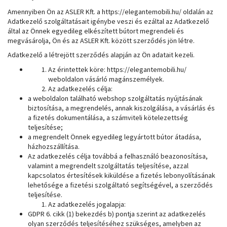
Amennyiben Ön az ASLER Kft. a https://elegantemobili.hu/ oldalán az
Adatkezelő szolgáltatásait igénybe veszi és ezáltal az Adatkezelő
által az Önnek egyedileg elkészített bútort megrendeli és
megvásárolja, Ön és az ASLER Kft. között szerződés jön létre.
Adatkezelő a létrejött szerződés alapján az Ön adatait kezeli.
Az érintettek köre: https://elegantemobili.hu/
weboldalon vásárló magánszemélyek.
Az adatkezelés célja:
a weboldalon található webshop szolgáltatás nyújtásának
biztosítása, a megrendelés, annak kiszolgálása, a vásárlás és
a fizetés dokumentálása, a számviteli kötelezettség
teljesítése;
a megrendelt Önnek egyedileg legyártott bútor átadása,
házhozszállítása.
Az adatkezelés célja továbbá a felhasználó beazonosítása,
valamint a megrendelt szolgáltatás teljesítése, azzal
kapcsolatos értesítések kiküldése a fizetés lebonyolításának
lehetősége a fizetési szolgáltató segítségével, a szerződés
teljesítése.
Az adatkezelés jogalapja:
GDPR 6. cikk (1) bekezdés b) pontja szerint az adatkezelés
olyan szerződés teljesítéséhez szükséges, amelyben az