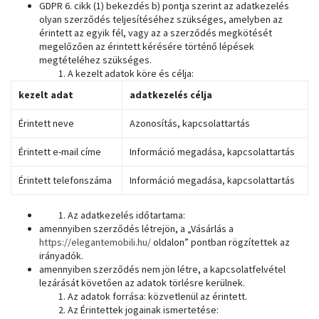
GDPR 6. cikk (1) bekezdés b) pontja szerint az adatkezelés
olyan szerződés teljesítéséhez szükséges, amelyben az
érintett az egyik fél, vagy az a szerződés megkötését
megelőzően az érintett kérésére történő lépések
megtételéhez szükséges.
A kezelt adatok köre és célja:
kezelt adat
adatkezelés célja
Érintett neve
Azonosítás, kapcsolattartás
Érintett e-mail címe
Információ megadása, kapcsolattartás
Érintett telefonszáma
Információ megadása, kapcsolattartás
Az adatkezelés időtartama:
amennyiben szerződés létrejön, a „Vásárlás a
https://elegantemobili.hu/
oldalon” pontban rögzítettek az
irányadók.
amennyiben szerződés nem jön létre, a kapcsolatfelvétel
lezárását követően az adatok törlésre kerülnek.
Az adatok forrása: közvetlenül az érintett.
Az Érintettek jogainak ismertetése: