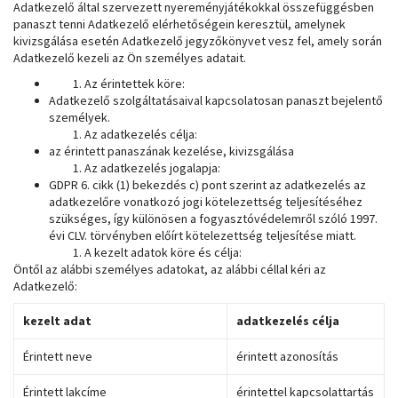
Adatkezelő által szervezett nyereményjátékokkal összefüggésben
panaszt tenni Adatkezelő elérhetőségein keresztül, amelynek
kivizsgálása esetén Adatkezelő jegyzőkönyvet vesz fel, amely során
Adatkezelő kezeli az Ön személyes adatait.
Az érintettek köre:
Adatkezelő szolgáltatásaival kapcsolatosan panaszt bejelentő
személyek.
Az adatkezelés célja:
az érintett panaszának kezelése, kivizsgálása
Az adatkezelés jogalapja:
GDPR 6. cikk (1) bekezdés c) pont szerint az adatkezelés az
adatkezelőre vonatkozó jogi kötelezettség teljesítéséhez
szükséges, így különösen a fogyasztóvédelemről szóló 1997.
évi CLV. törvényben előírt kötelezettség teljesítése miatt.
A kezelt adatok köre és célja:
Öntől az alábbi személyes adatokat, az alábbi céllal kéri az
Adatkezelő:
kezelt adat
adatkezelés célja
Érintett neve
érintett azonosítás
Érintett lakcíme
érintettel kapcsolattartás