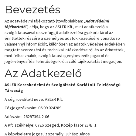
Bevezetés
Az adatvédelmi tájékoztató (továbbiakban: „
Adatvédelmi
tájékoztató
”
) célja, hogy az ASLER Kft., mint adatkezelő a
szolgáltatásaival összefüggő adatkezelési gyakorlatáról az
érinttettek részére a személyes adatok kezelésére vonatkozó
valamennyi információt, különösen az adatok védelme érdekében
megtett szervezési és technikai intézkedéseiről és az érintettek,
mint felhasználók, szolgáltatást igénybevevők jogairól és
jogérvényesítési lehetőségeikről szóló tájékoztatást megadjon.
Az Adatkezelő
ASLER Kereskedelmi és Szolgáltató Korlátolt Felelősségű
Társaság
A cég rövidített neve: ASLER Kft.
Cégjegyzékszám: 06 09 024289
Adószám: 26297394-2-06
A Kft. székhelye: 6726 Szeged, Közép fasor 28/B. 1.
A képviseletre jogosult személy: Juhász János