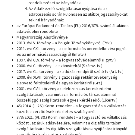
rendelkezései az irányadóak.
Az Adatkezelő szolgáltatásai nyújtása és az
adatkezelés során különösen az alábbi jogszabályokat
tekinti irányadónak:
az Európai Parlament és Tanács (EU) 2016/679. számú általános
adatvédelmi rendelete
Magyarország Alaptörvénye
2013. évi V. törvény – a Polgári Törvénykönyvről (Ptk.)
2011. évi CXII. törvény – az információs önrendelkezési jogról
és az információszabadságról (Infotv.)
1997. évi CLV. törvény – a fogyasztóvédelemről (Fgytv.)
2000. évi C. törvény – a számvitelről (Számv. tv.)
2017. évi CL. törvény – az adózás rendjéről szóló tv (Art. tv.)
2008. évi XLVIII. törvény a gazdasági reklámtevékenység
alapvető feltételeiről és egyes korlátairól (Grt.)
2001. évi CVIII. törvény az elektronikus kereskedelmi
szolgáltatások, valamint az információs társadalommal
összefüggő szolgáltatások egyes kérdéseiről (Elkertv.)
45/2014. (II. 26.) Korm. rendelet – a fogyasztó és a vállalkozás
közötti szerződések részletes szabályairól
373/2021. (VI. 30.) Korm. rendelet – a fogyasztó és vállalkozás
közötti, az áruk adásvételére, valamint a digitális tartalom
szolgáltatására és digitális szolgáltatások nyújtására irányuló
szerződések részletes szabályairól