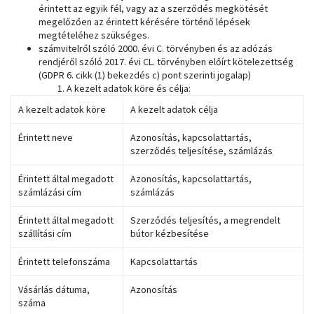
érintett az egyik fél, vagy az a szerződés megkötését
megelőzően az érintett kérésére történő lépések
megtételéhez szükséges.
számvitelről szóló 2000. évi C. törvényben és az adózás
rendjéről szóló 2017. évi CL. törvényben előírt kötelezettség
(GDPR 6. cikk (1) bekezdés c) pont szerinti jogalap)
A kezelt adatok köre és célja:
A kezelt adatok köre
A kezelt adatok célja
Érintett neve
Azonosítás, kapcsolattartás,
szerződés teljesítése, számlázás
Érintett által megadott
Azonosítás, kapcsolattartás,
számlázási cím
számlázás
Érintett által megadott
Szerződés teljesítés, a megrendelt
szállítási cím
bútor kézbesítése
Érintett telefonszáma
Kapcsolattartás
Vásárlás dátuma,
Azonosítás
száma