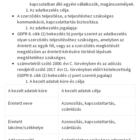
kapcsolatban álló egyéni vállalkozók, magánszemélyek.
Az adatkezelés célja:
A szerződés teljesítése, a teljesítéshez szükséges
kommunikáció, kapcsolattartás biztosítása.
Az adatkezelés jogalapja:
GDPR 6. cikk (1) bekezdés b) pontja szerint az adatkezelés
olyan szerződés teljesítéséhez szükséges, amelyben az
érintett az egyik fél, vagy az a szerződés megkötését
megelőzően az érintett kérésére történő lépések
megtételéhez szükséges.
számvitelről szóló 2000. évi C. törvényben és az adózás
rendjéről szóló 2017. évi CL. törvényben előírt kötelezettség
(GDPR 6. cikk (1) bekezdés c) pont szerinti jogalap)
A kezelt adatok köre és célja:
A kezelt adatok köre
A kezelt adatok célja
Érintett neve
Azonosítás, kapcsolattartás,
számlázás
Érintett
Azonosítás, kapcsolattartás,
lakcíme/székhelye
számlázás
Adóazonosító
Számlázáshoz szükséges információ