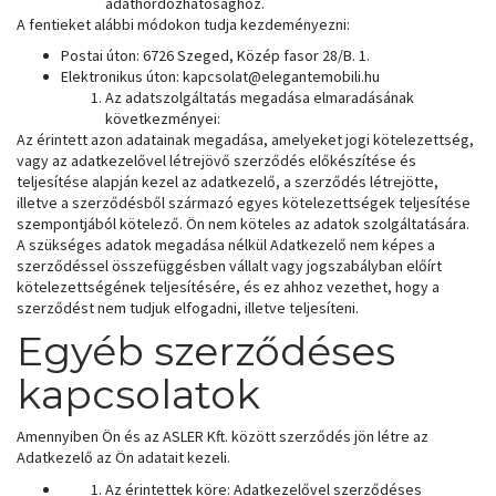
adathordozhatósághoz.
A fentieket alábbi módokon tudja kezdeményezni:
Postai úton: 6726 Szeged, Közép fasor 28/B. 1.
Elektronikus úton: kapcsolat@elegantemobili.hu
Az adatszolgáltatás megadása elmaradásának
következményei:
Az érintett azon adatainak megadása, amelyeket jogi kötelezettség,
vagy az adatkezelővel létrejövő szerződés előkészítése és
teljesítése alapján kezel az adatkezelő, a szerződés létrejötte,
illetve a szerződésből származó egyes kötelezettségek teljesítése
szempontjából kötelező. Ön nem köteles az adatok szolgáltatására.
A szükséges adatok megadása nélkül Adatkezelő nem képes a
szerződéssel összefüggésben vállalt vagy jogszabályban előírt
kötelezettségének teljesítésére, és ez ahhoz vezethet, hogy a
szerződést nem tudjuk elfogadni, illetve teljesíteni.
Egyéb szerződéses
kapcsolatok
Amennyiben Ön és az ASLER Kft. között szerződés jön létre az
Adatkezelő az Ön adatait kezeli.
Az érintettek köre: Adatkezelővel szerződéses