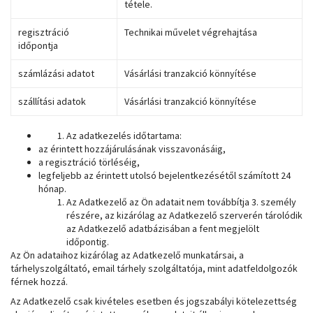
tétele.
regisztráció
Technikai művelet végrehajtása
időpontja
számlázási adatot
Vásárlási tranzakció könnyítése
szállítási adatok
Vásárlási tranzakció könnyítése
Az adatkezelés időtartama:
az érintett hozzájárulásának visszavonásáig,
a regisztráció törléséig,
legfeljebb az érintett utolsó bejelentkezésétől számított 24
hónap.
Az Adatkezelő az Ön adatait nem továbbítja 3. személy
részére, az kizárólag az Adatkezelő szerverén tárolódik
az Adatkezelő adatbázisában a fent megjelölt
időpontig.
Az Ön adataihoz kizárólag az Adatkezelő munkatársai, a
tárhelyszolgáltató, email tárhely szolgáltatója, mint adatfeldolgozók
férnek hozzá.
Az Adatkezelő csak kivételes esetben és jogszabályi kötelezettség