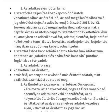
Az adatkezelés időtartama:
a szerződés teljesítéséhez kapcsolódó iratok
vonatkozásában az őrzési idő, az adó megállapításához való
jog elévülési ideje. Az adózás rendjéről szóló 2017. évi CL.
törvény alapján az adó megállapításához való jog annak a
naptári évnek az utolsó napjától számított öt év elteltével évül
el, amelyben az adóról bevallást, adatbejelentést, bejelentést
kellett volna tenni, illetve bevallás, adatbejelentés, bejelentés
hiányában az adót meg kellett volna fizetni.
a számlázáshoz kapcsolódó adatok tárolásának időtartama
esetében az „Adatkezelés számlázás kapcsán” pontban
foglaltak az irányadók.
Az adatok forrása:
közvetlenül az érintett,
a vásárló, amennyiben a vásárló más érintett adatait, mint
szállítási, számlázási adatot ad meg.
Az Érintettek jogainak ismertetése: Ön jogosult
kérelmezni az Adatkezelőtől, hogy az Önre vonatkozó
személyes adatokhoz való hozzáférést, azok
helyesbítését, törlését vagy kezelésének korlátozását,
és tiltakozhat az ilyen személyes adatok kezelése
ellen, valamint az érintettnek joga van az