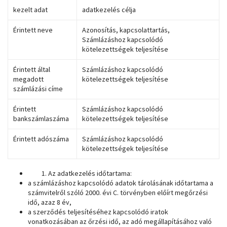
kezelt adat
adatkezelés célja
Érintett neve
Azonosítás, kapcsolattartás,
Számlázáshoz kapcsolódó
kötelezettségek teljesítése
Érintett által
Számlázáshoz kapcsolódó
megadott
kötelezettségek teljesítése
számlázási címe
Érintett
Számlázáshoz kapcsolódó
bankszámlaszáma
kötelezettségek teljesítése
Érintett adószáma
Számlázáshoz kapcsolódó
kötelezettségek teljesítése
Az adatkezelés időtartama:
a számlázáshoz kapcsolódó adatok tárolásának időtartama a
számvitelről szóló 2000. évi C. törvényben előírt megőrzési
idő, azaz 8 év,
a szerződés teljesítéséhez kapcsolódó iratok
vonatkozásában az őrzési idő, az adó megállapításához való