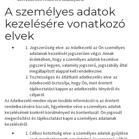
A személyes adatok
kezelésére vonatkozó
elvek
Jogszerűség elve: az Adatkezelő az Ön személyes
adatainak kezelését jogszerűen végzi. Annak
érdekében, hogy a személyes adatok kezelése
jogszerű legyen, valamely jogszerű, jogszabály által
megállapított alappal kell rendelkeznie.
Tisztességes és átlátható adatkezelés elve: az
Adatkezelő biztosítja, hogy Ön, mint érintett
tájékoztatást kapjon az adatkezelés tényéről és
céljairól.
Az Adatkezelő minden olyan további információt is az érintett
rendelkezésére bocsát, figyelembe véve a személyes adatok
kezelésének konkrét körülményeit és kontextusát. Ön jogosult
megerősítést és tájékoztatást kapni a személyes adatainak
kezeléséről.
Célhoz kötöttség elve: a személyes adatok gyűjtése
csak meghatározott, egyértelmű és jogszerű célból