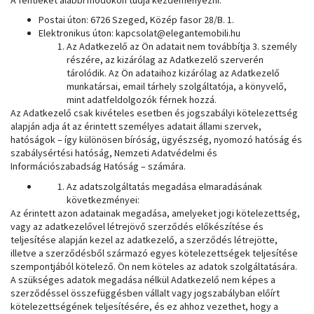
Postai úton: 6726 Szeged, Közép fasor 28/B. 1.
Elektronikus úton: kapcsolat@elegantemobili.hu
Az Adatkezelő az Ön adatait nem továbbítja 3. személy
részére, az kizárólag az Adatkezelő szerverén
tárolódik. Az Ön adataihoz kizárólag az Adatkezelő
munkatársai, email tárhely szolgáltatója, a könyvelő,
mint adatfeldolgozók férnek hozzá.
Az Adatkezelő csak kivételes esetben és jogszabályi kötelezettség
alapján adja át az érintett személyes adatait állami szervek,
hatóságok – így különösen bíróság, ügyészség, nyomozó hatóság és
szabálysértési hatóság, Nemzeti Adatvédelmi és
Információszabadság Hatóság – számára.
Az adatszolgáltatás megadása elmaradásának
következményei:
Az érintett azon adatainak megadása, amelyeket jogi kötelezettség,
vagy az adatkezelővel létrejövő szerződés előkészítése és
teljesítése alapján kezel az adatkezelő, a szerződés létrejötte,
illetve a szerződésből származó egyes kötelezettségek teljesítése
szempontjából kötelező. Ön nem köteles az adatok szolgáltatására.
A szükséges adatok megadása nélkül Adatkezelő nem képes a
szerződéssel összefüggésben vállalt vagy jogszabályban előírt
kötelezettségének teljesítésére, és ez ahhoz vezethet, hogy a