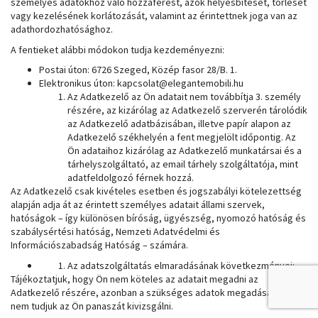
személyes adatokhoz való hozzáférést, azok helyesbítését, törlését
vagy kezelésének korlátozását, valamint az érintettnek joga van az
adathordozhatósághoz.
A fentieket alábbi módokon tudja kezdeményezni:
Postai úton: 6726 Szeged, Közép fasor 28/B. 1.
Elektronikus úton: kapcsolat@elegantemobili.hu
Az Adatkezelő az Ön adatait nem továbbítja 3. személy
részére, az kizárólag az Adatkezelő szerverén tárolódik
az Adatkezelő adatbázisában, illetve papír alapon az
Adatkezelő székhelyén a fent megjelölt időpontig. Az
Ön adataihoz kizárólag az Adatkezelő munkatársai és a
tárhelyszolgáltató, az email tárhely szolgáltatója, mint
adatfeldolgozó férnek hozzá.
Az Adatkezelő csak kivételes esetben és jogszabályi kötelezettség
alapján adja át az érintett személyes adatait állami szervek,
hatóságok – így különösen bíróság, ügyészség, nyomozó hatóság és
szabálysértési hatóság, Nemzeti Adatvédelmi és
Információszabadság Hatóság – számára.
Az adatszolgáltatás elmaradásának következményei:
Tájékoztatjuk, hogy Ön nem köteles az adatait megadni az
Adatkezelő részére, azonban a szükséges adatok megadása nélkül
nem tudjuk az Ön panaszát kivizsgálni.