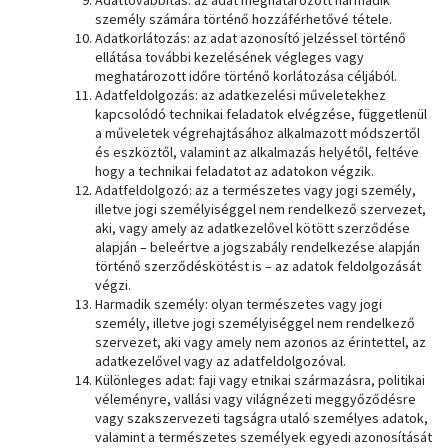
Adattovábbítás: az adat meghatározott harmadik
személy számára történő hozzáférhetővé tétele.
Adatkorlátozás: az adat azonosító jelzéssel történő
ellátása további kezelésének végleges vagy
meghatározott időre történő korlátozása céljából.
Adatfeldolgozás: az adatkezelési műveletekhez
kapcsolódó technikai feladatok elvégzése, függetlenül
a műveletek végrehajtásához alkalmazott módszertől
és eszköztől, valamint az alkalmazás helyétől, feltéve
hogy a technikai feladatot az adatokon végzik.
Adatfeldolgozó: az a természetes vagy jogi személy,
illetve jogi személyiséggel nem rendelkező szervezet,
aki, vagy amely az adatkezelővel kötött szerződése
alapján – beleértve a jogszabály rendelkezése alapján
történő szerződéskötést is – az adatok feldolgozását
végzi.
Harmadik személy: olyan természetes vagy jogi
személy, illetve jogi személyiséggel nem rendelkező
szervezet, aki vagy amely nem azonos az érintettel, az
adatkezelővel vagy az adatfeldolgozóval.
Különleges adat: faji vagy etnikai származásra, politikai
véleményre, vallási vagy világnézeti meggyőződésre
vagy szakszervezeti tagságra utaló személyes adatok,
valamint a természetes személyek egyedi azonosítását