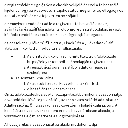
A regisztrációt megelőzően a checkbox kijelölésével a felhasználó
kijelenti, hogy az Adatvédelmi tájékoztatót megismerte, elfogadja és
adatai kezeléséhez kifejezetten hozzájárul.
Amennyiben rendelést ad le a regisztrált felhasználó a neve,
számlázási és szállítási adatai tároldónak regisztrált oldalon, így azt
későbbi rendelések során nem szükséges újból megadni.
Az adatokat a „Fiókom” fül alatt a „Címek” és a „Fiókadatok” alfül
alatt bármikor tudja módosítani a felhasználó.
Az érintettek köre: azon érintettek, akik Adatkezelő
https://elegantemobili.hu/ honlapján regisztrálnak.
A regisztráció során az alábbi adatok megadás
szükséges:
az érintett E-mail címe
Az adatok forrása: közvetlenül az érintett.
A hozzájárulás visszavonása:
Ön az adatkezeléshez adott hozzájárulását bármikor visszavonhatja.
A weboldalon lévő regisztrációt, az ahhoz kapcsolódó adatokat az
Adatkezelő az Ön visszavonását követően a haladéktalanul törli. A
hozzájárulás visszavonása nem érinti a hozzájáruláson alapuló, a
visszavonás előtti adatkezelés jogszerűségét.
A hozzájárulás visszavonását az alábbi módokon tudja