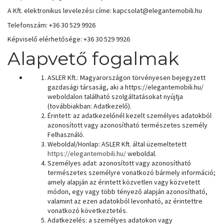
A Kft. elektronikus levelezési címe: kapcsolat@elegantemobili.hu
Telefonszám: +36 30 529 9926
Képviselő elérhetősége: +36 30 529 9926
Alapvető fogalmak
ASLER Kft.: Magyarországon törvényesen bejegyzett
gazdasági társaság, aki a https://elegantemobili.hu/
weboldalon található szolgáltatásokat nyújtja
(továbbiakban: Adatkezelő).
Érintett: az adatkezelőnél kezelt személyes adatokból
azonosított vagy azonosítható természetes személy
Felhasználó.
Weboldal/Honlap: ASLER Kft. által üzemeltetett
https://elegantemobili.hu/
weboldal.
Személyes adat: azonosított vagy azonosítható
természetes személyre vonatkozó bármely információ;
amely alapján az érintett közvetlen vagy közvetett
módon, egy vagy több tényező alapján azonosítható,
valamint az ezen adatokból levonható, az érintettre
vonatkozó következtetés.
Adatkezelés: a személyes adatokon vagy