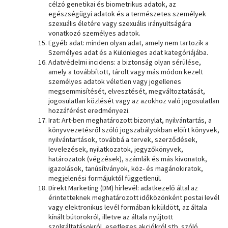
célzó genetikai és biometrikus adatok, az
egészségügyi adatok és a természetes személyek
szexuális életére vagy szexuális irányultságára
vonatkozó személyes adatok.
Egyéb adat: minden olyan adat, amely nem tartozik a
Személyes adat és a Különleges adat kategóriájába.
Adatvédelmi incidens: a biztonság olyan sérülése,
amely a továbbított, tárolt vagy más módon kezelt
személyes adatok véletlen vagy jogellenes
megsemmisítését, elvesztését, megváltoztatását,
jogosulatlan közlését vagy az azokhoz való jogosulatlan
hozzáférést eredményezi.
Irat: Art-ben meghatározott bizonylat, nyilvántartás, a
könyvvezetésről szóló jogszabályokban előírt könyvek,
nyilvántartások, továbbá a tervek, szerződések,
levelezések, nyilatkozatok, jegyzőkönyvek,
határozatok (végzések), számlák és más kivonatok,
igazolások, tanúsítványok, köz- és magánokiratok,
megjelenési formájuktól függetlenül.
Direkt Marketing (DM) hírlevél: adatkezelő által az
érintetteknek meghatározott időközönként postai levél
vagy elektronikus levél formában kiküldött, az általa
kínált bútorokról, illetve az általa nyújtott
szolgáltatásokról, esetleges akciókról stb. szóló