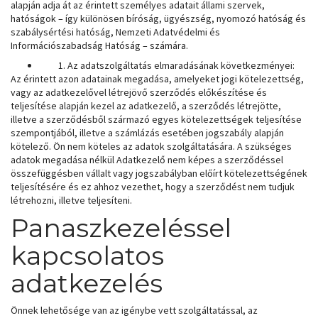
alapján adja át az érintett személyes adatait állami szervek,
hatóságok – így különösen bíróság, ügyészség, nyomozó hatóság és
szabálysértési hatóság, Nemzeti Adatvédelmi és
Információszabadság Hatóság – számára.
Az adatszolgáltatás elmaradásának következményei:
Az érintett azon adatainak megadása, amelyeket jogi kötelezettség,
vagy az adatkezelővel létrejövő szerződés előkészítése és
teljesítése alapján kezel az adatkezelő, a szerződés létrejötte,
illetve a szerződésből származó egyes kötelezettségek teljesítése
szempontjából, illetve a számlázás esetében jogszabály alapján
kötelező. Ön nem köteles az adatok szolgáltatására. A szükséges
adatok megadása nélkül Adatkezelő nem képes a szerződéssel
összefüggésben vállalt vagy jogszabályban előírt kötelezettségének
teljesítésére és ez ahhoz vezethet, hogy a szerződést nem tudjuk
létrehozni, illetve teljesíteni.
Panaszkezeléssel
kapcsolatos
adatkezelés
Önnek lehetősége van az igénybe vett szolgáltatással, az