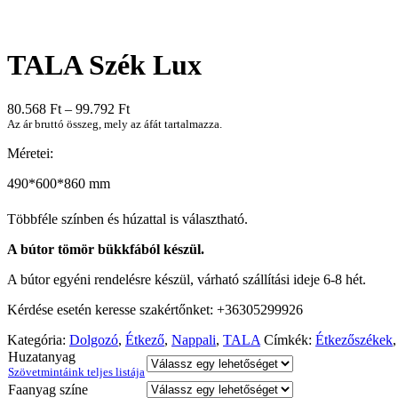
TALA Szék Lux
80.568
Ft
–
99.792
Ft
Az ár bruttó összeg, mely az áfát tartalmazza.
Méretei:
490*600*860 mm
Többféle színben és húzattal is választható.
A bútor tömör bükkfából készül.
A bútor egyéni rendelésre készül, várható szállítási ideje 6-8 hét.
Kérdése esetén keresse szakértőnket: +36305299926
Kategória:
Dolgozó
,
Étkező
,
Nappali
,
TALA
Címkék:
Étkezőszékek
Huzatanyag
Szövetmintáink teljes listája
Faanyag színe