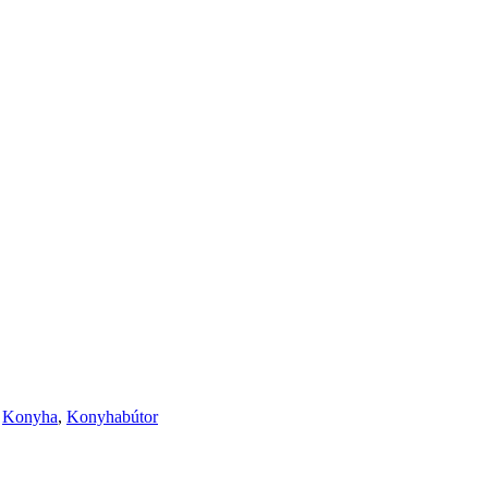
,
Konyha
,
Konyhabútor