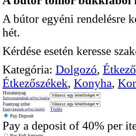
A bútor tömör bükkfából 
A bútor egyéni rendelésre ké
hét.
Kérdése esetén keresse sza
Kategória:
Dolgozó
,
Étkező
Étkezőszékek
,
Konyha
,
Kon
Huzatanyag
Szövetmintáink teljes listája
Faanyag színe
Faanyagaink teljes listája
Törlés
Pay Deposit
Pay a deposit of
40%
per i
Pay Full Amount