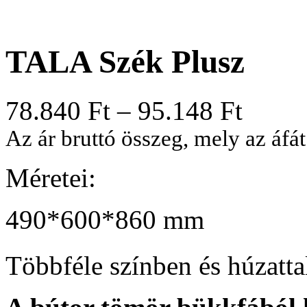
TALA Szék Plusz
78.840
Ft
–
95.148
Ft
Az ár bruttó összeg, mely az áfát
Méretei:
490*600*860 mm
Többféle színben és húzattal