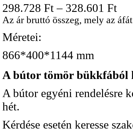
298.728
Ft
–
328.601
Ft
Az ár bruttó összeg, mely az áfát
Méretei:
866*400*1144 mm
A bútor tömör bükkfából 
A bútor egyéni rendelésre ké
hét.
Kérdése esetén keresse sza