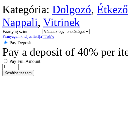
Kategória:
Dolgozó
,
Étkező
Nappali
,
Vitrinek
Faanyag színe
Faanyagaink teljes listája
Törlés
Pay Deposit
Pay a deposit of
40%
per i
Pay Full Amount
Kosárba teszem