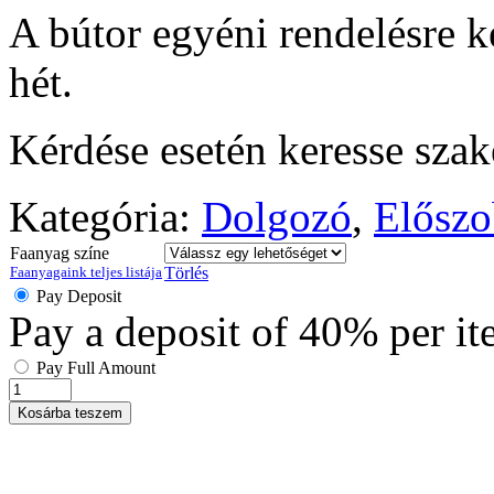
A bútor egyéni rendelésre ké
hét.
Kérdése esetén keresse sza
Kategória:
Dolgozó
,
Előszo
Faanyag színe
Faanyagaink teljes listája
Törlés
Pay Deposit
Pay a deposit of
40%
per i
Pay Full Amount
Kosárba teszem