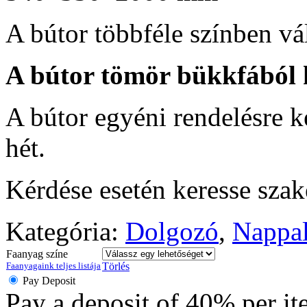
A bútor többféle színben vá
A bútor tömör bükkfából 
A bútor egyéni rendelésre ké
hét.
Kérdése esetén keresse sza
Kategória:
Dolgozó
,
Nappal
Faanyag színe
Faanyagaink teljes listája
Törlés
Pay Deposit
Pay a deposit of
40%
per i