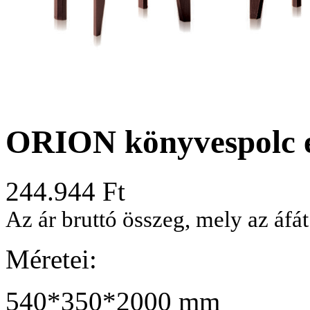
ORION könyvespolc 
244.944
Ft
Az ár bruttó összeg, mely az áfát
Méretei:
540*350*2000 mm