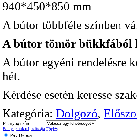
940*450*850 mm
A bútor többféle színben vá
A bútor tömör bükkfából 
A bútor egyéni rendelésre ké
hét.
Kérdése esetén keresse sza
Kategória:
Dolgozó
,
Előszo
Faanyag színe
Faanyagaink teljes listája
Törlés
Pay Deposit