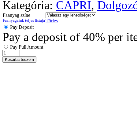
Kategória:
CAPRI
,
Dolgoz
Faanyag színe
Faanyagaink teljes listája
Törlés
Pay Deposit
Pay a deposit of
40%
per i
Pay Full Amount
Kosárba teszem