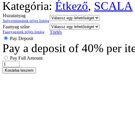
Kategória:
Étkező
,
SCALA
Huzatanyag
Szövetmintáink teljes listája
Faanyag színe
Faanyagaink teljes listája
Törlés
Pay Deposit
Pay a deposit of
40%
per i
Pay Full Amount
Kosárba teszem