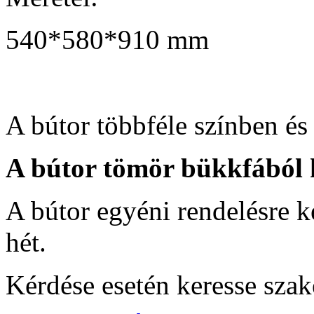
540*580*910 mm
A bútor többféle színben és 
A bútor tömör bükkfából 
A bútor egyéni rendelésre ké
hét.
Kérdése esetén keresse sza