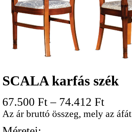
SCALA karfás szék
67.500
Ft
–
74.412
Ft
Az ár bruttó összeg, mely az áfát
Méretei: