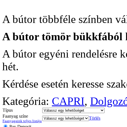
A bútor többféle színben vá
A bútor tömör bükkfából 
A bútor egyéni rendelésre ké
hét.
Kérdése esetén keresse sza
Kategória:
CAPRI
,
Dolgoz
Típus
Faanyag színe
Törlés
Faanyagaink teljes listája
Pay Deposit