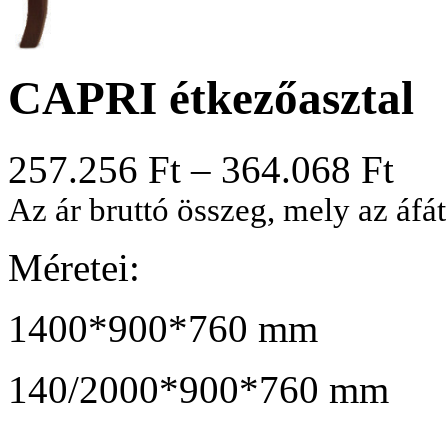
CAPRI étkezőasztal
257.256
Ft
–
364.068
Ft
Az ár bruttó összeg, mely az áfát
Méretei:
1400*900*760 mm
140/2000*900*760 mm